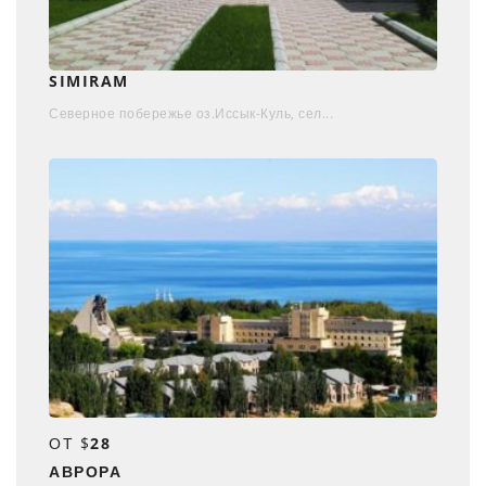
SIMIRAM
Северное побережье оз.Иссык-Куль, сел...
ОТ $
28
АВРОРА