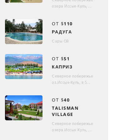
озера Иссык-Куль, ...
ОТ $
110
РАДУГА
Сары Ой
ОТ $
51
КАПРИЗ
Северное побережье
оз.Иссык-Куль, в 5...
ОТ $
40
TALISMAN
VILLAGE
Северное побережье
озера Иссык-Куль, ...